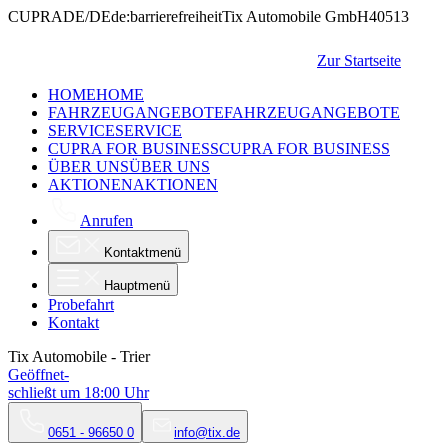
CUPRA
DE/DE
de:barrierefreiheit
Tix Automobile GmbH
40513
Zur Startseite
HOME
HOME
FAHRZEUGANGEBOTE
FAHRZEUGANGEBOTE
SERVICE
SERVICE
CUPRA FOR BUSINESS
CUPRA FOR BUSINESS
ÜBER UNS
ÜBER UNS
AKTIONEN
AKTIONEN
Anrufen
Kontaktmenü
Hauptmenü
Probefahrt
Kontakt
Tix Automobile - Trier
Geöffnet
-
schließt um
18:00
Uhr
0651 - 96650 0
info@tix.de